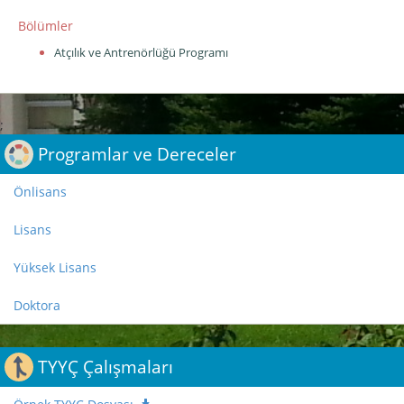
Bölümler
Atçılık ve Antrenörlüğü Programı
;
Programlar ve Dereceler
Önlisans
Lisans
Yüksek Lisans
Doktora
TYYÇ Çalışmaları