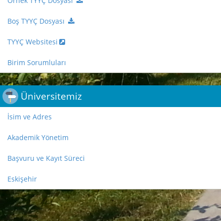
Örnek TYYÇ Dosyası
Boş TYYÇ Dosyası
TYYÇ Websitesi
Birim Sorumluları
Üniversitemiz
İsim ve Adres
Akademik Yönetim
Başvuru ve Kayıt Süreci
Eskişehir