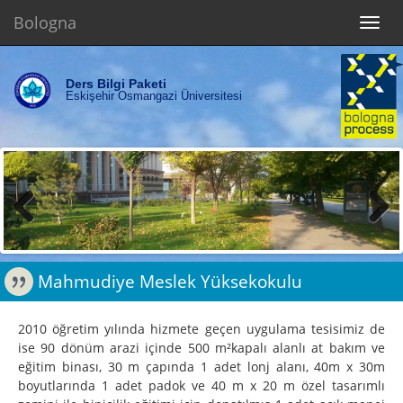
Bologna
Toggl
navig
Ders Bilgi Paketi
Eskişehir Osmangazi Üniversitesi
Previous
Next
Mahmudiye Meslek Yüksekokulu
2010 öğretim yılında hizmete geçen uygulama tesisimiz de
ise 90 dönüm arazi içinde 500 m²kapalı alanlı at bakım ve
eğitim binası, 30 m çapında 1 adet lonj alanı, 40m x 30m
boyutlarında 1 adet padok ve 40 m x 20 m özel tasarımlı