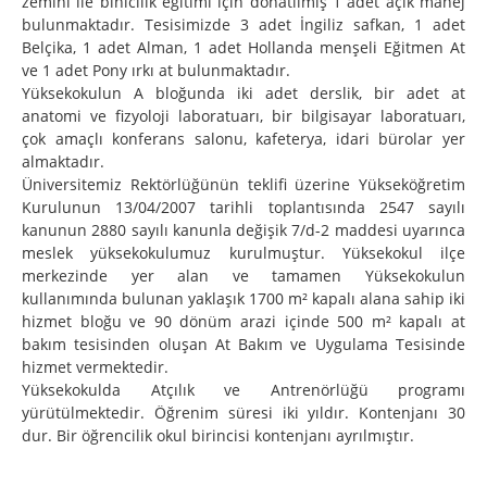
zemini ile binicilik eğitimi için donatılmış 1 adet açık manej
bulunmaktadır. Tesisimizde 3 adet İngiliz safkan, 1 adet
Belçika, 1 adet Alman, 1 adet Hollanda menşeli Eğitmen At
ve 1 adet Pony ırkı at bulunmaktadır.
Yüksekokulun A bloğunda iki adet derslik, bir adet at
anatomi ve fizyoloji laboratuarı, bir bilgisayar laboratuarı,
çok amaçlı konferans salonu, kafeterya, idari bürolar yer
almaktadır.
Üniversitemiz Rektörlüğünün teklifi üzerine Yükseköğretim
Kurulunun 13/04/2007 tarihli toplantısında 2547 sayılı
kanunun 2880 sayılı kanunla değişik 7/d-2 maddesi uyarınca
meslek yüksekokulumuz kurulmuştur. Yüksekokul ilçe
merkezinde yer alan ve tamamen Yüksekokulun
kullanımında bulunan yaklaşık 1700 m² kapalı alana sahip iki
hizmet bloğu ve 90 dönüm arazi içinde 500 m² kapalı at
bakım tesisinden oluşan At Bakım ve Uygulama Tesisinde
hizmet vermektedir.
Yüksekokulda Atçılık ve Antrenörlüğü programı
yürütülmektedir. Öğrenim süresi iki yıldır. Kontenjanı 30
dur. Bir öğrencilik okul birincisi kontenjanı ayrılmıştır.