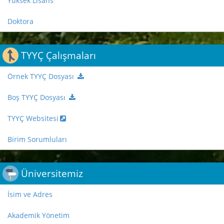
Yüksek Lisans
Doktora
TYYÇ Çalışmaları
Örnek TYYÇ Dosyası
Boş TYYÇ Dosyası
TYYÇ Websitesi
Birim Sorumluları
Üniversitemiz
İsim ve Adres
Akademik Yönetim