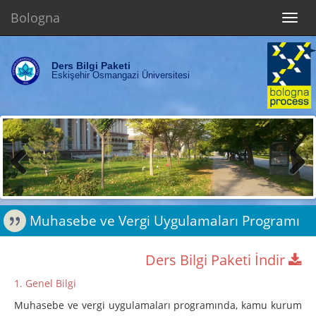
Bologna
Toggl
navig
Ders Bilgi Paketi
Eskişehir Osmangazi Üniversitesi
Previous
Next
Muhasebe ve Vergi Uygulamaları Programı
Ders Bilgi Paketi İndir
1. Genel Bilgi
Muhasebe ve vergi uygulamaları programında, kamu kurum