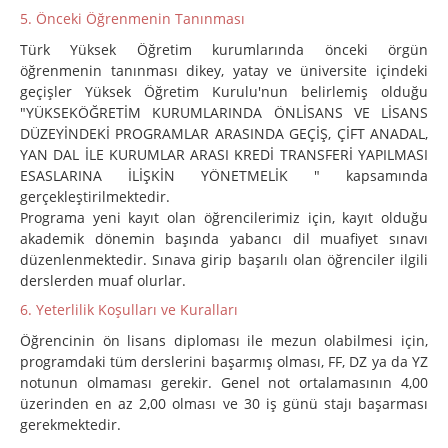
5. Önceki Öğrenmenin Tanınması
Türk Yüksek Öğretim kurumlarında önceki örgün
öğrenmenin tanınması dikey, yatay ve üniversite içindeki
geçişler Yüksek Öğretim Kurulu'nun belirlemiş olduğu
"YÜKSEKÖĞRETİM KURUMLARINDA ÖNLİSANS VE LİSANS
DÜZEYİNDEKİ PROGRAMLAR ARASINDA GEÇİŞ, ÇİFT ANADAL,
YAN DAL İLE KURUMLAR ARASI KREDİ TRANSFERİ YAPILMASI
ESASLARINA İLİŞKİN YÖNETMELİK " kapsamında
gerçekleştirilmektedir.
Programa yeni kayıt olan öğrencilerimiz için, kayıt olduğu
akademik dönemin başında yabancı dil muafiyet sınavı
düzenlenmektedir. Sınava girip başarılı olan öğrenciler ilgili
derslerden muaf olurlar.
6. Yeterlilik Koşulları ve Kuralları
Öğrencinin ön lisans diploması ile mezun olabilmesi için,
programdaki tüm derslerini başarmış olması, FF, DZ ya da YZ
notunun olmaması gerekir. Genel not ortalamasının 4,00
üzerinden en az 2,00 olması ve 30 iş günü stajı başarması
gerekmektedir.