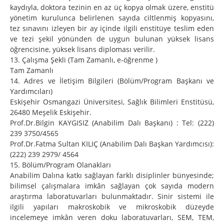
kaydıyla, doktora tezinin en az üç kopya olmak üzere, enstitü
yönetim kurulunca belirlenen sayıda ciltlenmiş kopyasını,
tez sınavını izleyen bir ay içinde ilgili enstitüye teslim eden
ve tezi şekil yönünden de uygun bulunan yüksek lisans
öğrencisine, yüksek lisans diploması verilir.
13. Çalışma Şekli (Tam Zamanlı, e-öğrenme )
Tam Zamanlı
14. Adres ve İletişim Bilgileri (Bölüm/Program Başkanı ve
Yardımcıları)
Eskişehir Osmangazi Üniversitesi, Sağlık Bilimleri Enstitüsü,
26480 Meşelik Eskişehir.
Prof.Dr.Bilgin KAYGISIZ (Anabilim Dalı Başkanı) : Tel: (222)
239 3750/4565
Prof.Dr.Fatma Sultan KILIÇ (Anabilim Dalı Başkan Yardımcısı):
(222) 239 2979/ 4564
15. Bölüm/Program Olanakları
Anabilim Dalına katkı sağlayan farklı disiplinler bünyesinde;
bilimsel çalışmalara imkân sağlayan çok sayıda modern
araştırma laboratuvarları bulunmaktadır. Sinir sistemi ile
ilgili yapıları makroskobik ve mikroskobik düzeyde
incelemeye imkân veren doku laboratuvarları, SEM, TEM,