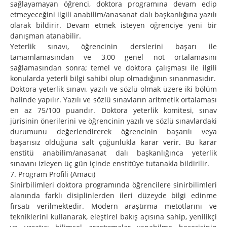
sağlayamayan öğrenci, doktora programına devam edip
etmeyeceğini ilgili anabilim/anasanat dalı başkanlığına yazılı
olarak bildirir. Devam etmek isteyen öğrenciye yeni bir
danışman atanabilir.
Yeterlik sınavı, öğrencinin derslerini başarı ile
tamamlamasından ve 3,00 genel not ortalamasını
sağlamasından sonra; temel ve doktora çalışması ile ilgili
konularda yeterli bilgi sahibi olup olmadığının sınanmasıdır.
Doktora yeterlik sınavı, yazılı ve sözlü olmak üzere iki bölüm
halinde yapılır. Yazılı ve sözlü sınavların aritmetik ortalaması
en az 75/100 puandır. Doktora yeterlik komitesi, sınav
jürisinin önerilerini ve öğrencinin yazılı ve sözlü sınavlardaki
durumunu değerlendirerek öğrencinin başarılı veya
başarısız olduğuna salt çoğunlukla karar verir. Bu karar
enstitü anabilim/anasanat dalı başkanlığınca yeterlik
sınavını izleyen üç gün içinde enstitüye tutanakla bildirilir.
7. Program Profili (Amacı)
Sinirbilimleri doktora programında öğrencilere sinirbilimleri
alanında farklı disiplinlerden ileri düzeyde bilgi edinme
fırsatı verilmektedir. Modern araştırma metotlarını ve
tekniklerini kullanarak, eleştirel bakış açısına sahip, yenilikçi