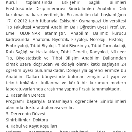
Kurul toplantısında Eskişehir Sağlık Bilimleri
Enstitüsünde Disiplinlerarası Sinirbilimleri Anabilim Dalı
kurulmasına karar verilmiştir. Bu anabilim dalı başkanlığına
17.10.2012 tarih itibarıyla Eskişehir Osmangazi Üniversitesi
Tıp Fakültesi Anatomi Anabilim Dalı Öğretim Üyesi Prof. Dr.
Emel ULUPINAR atanmıştır. Anabilim Dalımız kurucu
kadrosunda, Anatomi, Biyofizik, Fizyoloji, Nöroloji, Histoloji-
Embriyoloji, Tıbbi Biyoloji, Tıbbi Biyokimya, Tıbbi Farmakoloji,
Ruh Sağlığı ve Hastalıkları, Tıbbi Genetik, Radyoloji, Nükleer
Tıp, Biyoistatistik ve Tıbbi Bilişim Anabilim Dallarından
olmak üzere doğrudan ve dolaylı olarak katkı sağlayan 24
öğretim üyesi bulunmaktadır. Dolayısıyla öğrencilerimize bu
Anabilim Dalları bünyesinde bulunan zengin alt yapı ve
teknik imkânları kullanma ve köklü bir kurumun modern
laboratuvarlarında araştırma yapma fırsatı tanınmaktadır.
2. Kazanılan Derece
Programı başarıyla tamamlayan öğrencilere Sinirbilimleri
alanında doktora diploması verilir.
3. Derecenin Düzeyi
Sinirbilimleri Doktora
4. Kabul ve Kayıt Koşulları