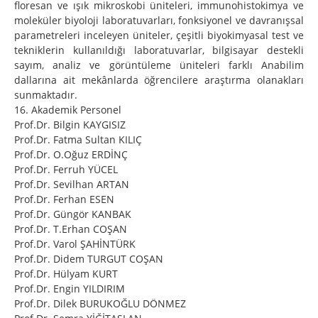
floresan ve ışık mikroskobi üniteleri, immunohistokimya ve
moleküler biyoloji laboratuvarları, fonksiyonel ve davranışsal
parametreleri inceleyen üniteler, çeşitli biyokimyasal test ve
tekniklerin kullanıldığı laboratuvarlar, bilgisayar destekli
sayım, analiz ve görüntüleme üniteleri farklı Anabilim
dallarına ait mekânlarda öğrencilere araştırma olanakları
sunmaktadır.
16. Akademik Personel
Prof.Dr. Bilgin KAYGISIZ
Prof.Dr. Fatma Sultan KILIÇ
Prof.Dr. O.Oğuz ERDİNÇ
Prof.Dr. Ferruh YÜCEL
Prof.Dr. Sevilhan ARTAN
Prof.Dr. Ferhan ESEN
Prof.Dr. Güngör KANBAK
Prof.Dr. T.Erhan COŞAN
Prof.Dr. Varol ŞAHİNTÜRK
Prof.Dr. Didem TURGUT COŞAN
Prof.Dr. Hülyam KURT
Prof.Dr. Engin YILDIRIM
Prof.Dr. Dilek BURUKOĞLU DÖNMEZ