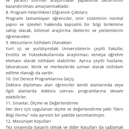
ve yaratıcı bilimsel araştırmalar yapabilme becerisinin
kazandırılması amaçlanmaktadır.
8. Program Yeterlilikleri (Öğrenim Çıktıları)
Programı tamamlayan öğrenciler, sinir sisteminin normal
yapısı ve işlevleri hakkında kapsamlı bir bilgi birikimine
sahip olacak, bilimsel araştırma ilkelerini ve yöntemlerini
öğrenecektir.
9. Mezunların İstihdam Olanakları
Yurt içi ve yurtdışındaki Üniversitelerin çeşitli Fakülte,
Enstitü ve Yüksekokullarında araştırmacı ve/veya öğretim
elemanı olarak istihdam olabilirler. Ayrıca çeşitli hastane,
laboratuvar, klinik ve merkezlerde uzman olarak istihdam
edilme olanağı da vardır.
10. Üst Derece Programlarına Geçiş
Doktora diploması alan öğrenciler kendi alanlarında veya
ilgili alanlarda doktora sonrası programlarına devam
edebilirler.
11. Sınavlar, Ölçme ve Değerlendirme
Her ders için uygulanan ölçme ve değerlendirme şekli “Ders
Bilgi Formu” nda ayrıntılı bir şekilde tanımlanmıştır.
12. Mezuniyet Koşulları
Tez sınavında başarılı olmak ve diğer koşulları da sağlamak