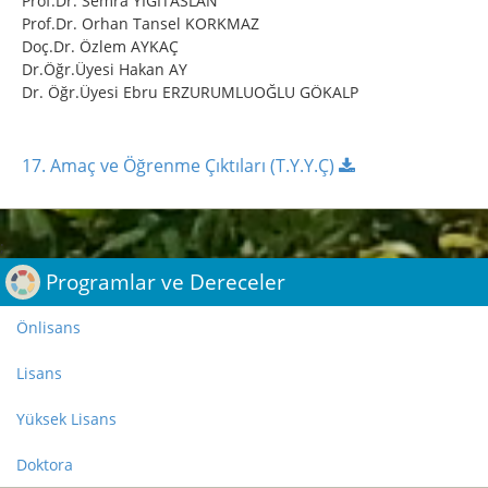
Prof.Dr. Semra YİĞİTASLAN
Prof.Dr. Orhan Tansel KORKMAZ
Doç.Dr. Özlem AYKAÇ
Dr.Öğr.Üyesi Hakan AY
Dr. Öğr.Üyesi Ebru ERZURUMLUOĞLU GÖKALP
17. Amaç ve Öğrenme Çıktıları (T.Y.Y.Ç)
;
Programlar ve Dereceler
Önlisans
Lisans
Yüksek Lisans
Doktora