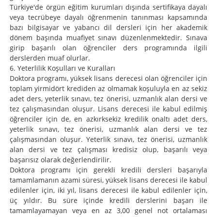
Türkiye'de örgün eğitim kurumları dışında sertifikaya dayalı
veya tecrübeye dayalı öğrenmenin tanınması kapsamında
bazı bilgisayar ve yabancı dil dersleri için her akademik
dönem başında muafiyet sınavı düzenlenmektedir. Sınava
girip başarılı olan öğrenciler ders programında ilgili
derslerden muaf olurlar.
6. Yeterlilik Koşulları ve Kuralları
Doktora programı, yüksek lisans derecesi olan öğrenciler için
toplam yirmidört krediden az olmamak koşuluyla en az sekiz
adet ders, yeterlik sınavı, tez önerisi, uzmanlık alan dersi ve
tez çalışmasından oluşur. Lisans derecesi ile kabul edilmiş
öğrenciler için de, en azkırksekiz kredilik onaltı adet ders,
yeterlik sınavı, tez önerisi, uzmanlık alan dersi ve tez
çalışmasından oluşur. Yeterlik sınavı, tez önerisi, uzmanlık
alan dersi ve tez çalışması kredisiz olup, başarılı veya
başarısız olarak değerlendirilir.
Doktora programı için gerekli kredili dersleri başarıyla
tamamlamanın azami süresi, yüksek lisans derecesi ile kabul
edilenler için, iki yıl, lisans derecesi ile kabul edilenler için,
üç yıldır. Bu süre içinde kredili derslerini başarı ile
tamamlayamayan veya en az 3,00 genel not ortalaması