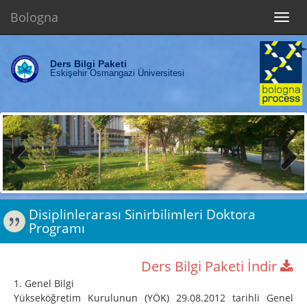
Bologna
Toggl
navig
Ders Bilgi Paketi
Eskişehir Osmangazi Üniversitesi
Previous
Next
Disiplinlerarası Sinirbilimleri Doktora
Programı
Ders Bilgi Paketi İndir
1. Genel Bilgi
Yükseköğretim Kurulunun (YÖK) 29.08.2012 tarihli Genel