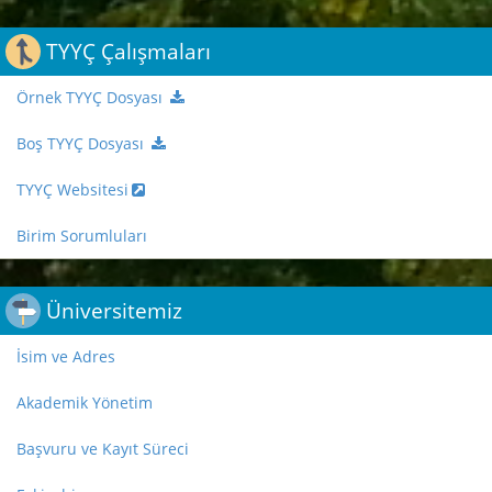
TYYÇ Çalışmaları
Örnek TYYÇ Dosyası
Boş TYYÇ Dosyası
TYYÇ Websitesi
Birim Sorumluları
Üniversitemiz
İsim ve Adres
Akademik Yönetim
Başvuru ve Kayıt Süreci