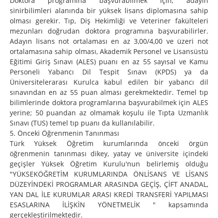
Doktora programına başvurabilmek için; adayın
sinirbilimleri alanında bir yüksek lisans diplomasına sahip
olması gerekir. Tıp, Diş Hekimliği ve Veteriner fakülteleri
mezunları doğrudan doktora programına başvurabilirler.
Adayın lisans not ortalaması en az 3,00/4,00 ve üzeri not
ortalamasına sahip olması, Akademik Personel ve Lisansüstü
Eğitimi Giriş Sınavı (ALES) puanı en az 55 sayısal ve Kamu
Personeli Yabancı Dil Tespit Sınavı (KPDS) ya da
Üniversitelerarası Kurulca kabul edilen bir yabancı dil
sınavından en az 55 puan alması gerekmektedir. Temel tıp
bilimlerinde doktora programlarına başvurabilmek için ALES
yerine; 50 puandan az olmamak koşulu ile Tıpta Uzmanlık
Sınavı (TUS) temel tıp puanı da kullanılabilir.
5. Önceki Öğrenmenin Tanınması
Türk Yüksek Öğretim kurumlarında önceki örgün
öğrenmenin tanınması dikey, yatay ve üniversite içindeki
geçişler Yüksek Öğretim Kurulu'nun belirlemiş olduğu
"YÜKSEKÖĞRETİM KURUMLARINDA ÖNLİSANS VE LİSANS
DÜZEYİNDEKİ PROGRAMLAR ARASINDA GEÇİŞ, ÇİFT ANADAL,
YAN DAL İLE KURUMLAR ARASI KREDİ TRANSFERİ YAPILMASI
ESASLARINA İLİŞKİN YÖNETMELİK " kapsamında
gerçekleştirilmektedir.