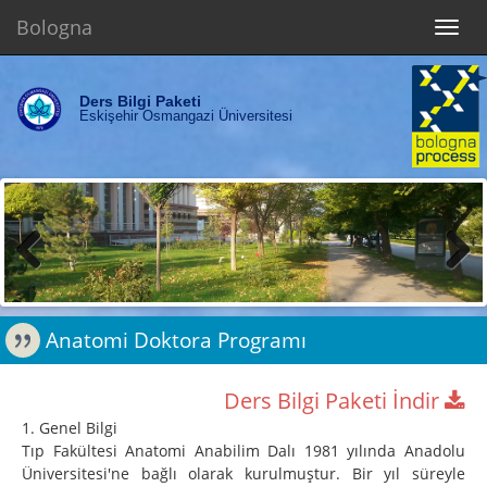
Bologna
Toggl
navig
Ders Bilgi Paketi
Eskişehir Osmangazi Üniversitesi
Previous
Next
Anatomi Doktora Programı
Ders Bilgi Paketi İndir
1. Genel Bilgi
Tıp Fakültesi Anatomi Anabilim Dalı 1981 yılında Anadolu
Üniversitesi'ne bağlı olarak kurulmuştur. Bir yıl süreyle