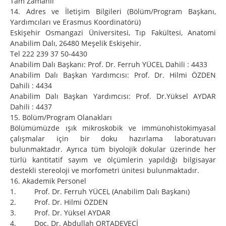
Tam Zamanlı
14. Adres ve İletişim Bilgileri (Bölüm/Program Başkanı,
Yardımcıları ve Erasmus Koordinatörü)
Eskişehir Osmangazi Üniversitesi, Tıp Fakültesi, Anatomi
Anabilim Dalı, 26480 Meşelik Eskişehir.
Tel 222 239 37 50-4430
Anabilim Dalı Başkanı: Prof. Dr. Ferruh YÜCEL Dahili : 4433
Anabilim Dalı Başkan Yardımcısı: Prof. Dr. Hilmi ÖZDEN
Dahili : 4434
Anabilim Dalı Başkan Yardımcısı: Prof. Dr.Yüksel AYDAR
Dahili : 4437
15. Bölüm/Program Olanakları
Bölümümüzde ışık mikroskobik ve immünohistokimyasal
çalışmalar için bir doku hazırlama laboratuvarı
bulunmaktadır. Ayrıca tüm biyolojik dokular üzerinde her
türlü kantitatif sayım ve ölçümlerin yapıldığı bilgisayar
destekli stereoloji ve morfometri ünitesi bulunmaktadır.
16. Akademik Personel
1. Prof. Dr. Ferruh YÜCEL (Anabilim Dalı Başkanı)
2. Prof. Dr. Hilmi ÖZDEN
3. Prof. Dr. Yüksel AYDAR
4. Doç. Dr. Abdullah ORTADEVECİ