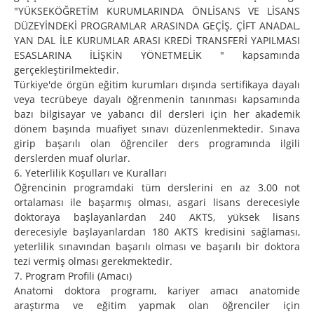
"YÜKSEKÖĞRETİM KURUMLARINDA ÖNLİSANS VE LİSANS
DÜZEYİNDEKİ PROGRAMLAR ARASINDA GEÇİŞ, ÇİFT ANADAL,
YAN DAL İLE KURUMLAR ARASI KREDİ TRANSFERİ YAPILMASI
ESASLARINA İLİŞKİN YÖNETMELİK " kapsamında
gerçekleştirilmektedir.
Türkiye'de örgün eğitim kurumları dışında sertifikaya dayalı
veya tecrübeye dayalı öğrenmenin tanınması kapsamında
bazı bilgisayar ve yabancı dil dersleri için her akademik
dönem başında muafiyet sınavı düzenlenmektedir. Sınava
girip başarılı olan öğrenciler ders programında ilgili
derslerden muaf olurlar.
6. Yeterlilik Koşulları ve Kuralları
Öğrencinin programdaki tüm derslerini en az 3.00 not
ortalaması ile başarmış olması, asgari lisans derecesiyle
doktoraya başlayanlardan 240 AKTS, yüksek lisans
derecesiyle başlayanlardan 180 AKTS kredisini sağlaması,
yeterlilik sınavından başarılı olması ve başarılı bir doktora
tezi vermiş olması gerekmektedir.
7. Program Profili (Amacı)
Anatomi doktora programı, kariyer amacı anatomide
araştırma ve eğitim yapmak olan öğrenciler için