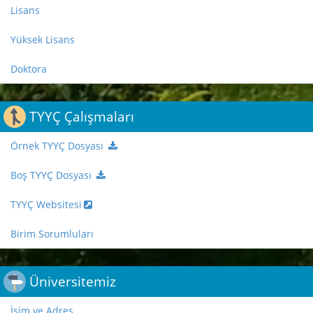
Lisans
Yüksek Lisans
Doktora
TYYÇ Çalışmaları
Örnek TYYÇ Dosyası
Boş TYYÇ Dosyası
TYYÇ Websitesi
Birim Sorumluları
Üniversitemiz
İsim ve Adres