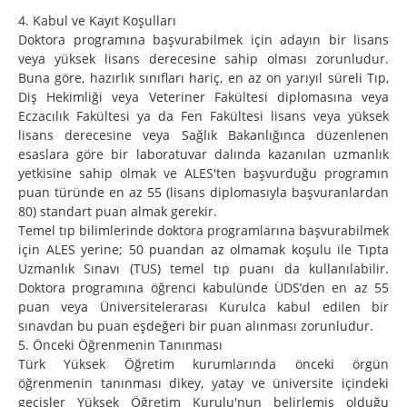
4. Kabul ve Kayıt Koşulları
Doktora programına başvurabilmek için adayın bir lisans
veya yüksek lisans derecesine sahip olması zorunludur.
Buna göre, hazırlık sınıfları hariç, en az on yarıyıl süreli Tıp,
Diş Hekimliği veya Veteriner Fakültesi diplomasına veya
Eczacılık Fakültesi ya da Fen Fakültesi lisans veya yüksek
lisans derecesine veya Sağlık Bakanlığınca düzenlenen
esaslara göre bir laboratuvar dalında kazanılan uzmanlık
yetkisine sahip olmak ve ALES'ten başvurduğu programın
puan türünde en az 55 (lisans diplomasıyla başvuranlardan
80) standart puan almak gerekir.
Temel tıp bilimlerinde doktora programlarına başvurabilmek
için ALES yerine; 50 puandan az olmamak koşulu ile Tıpta
Uzmanlık Sınavı (TUS) temel tıp puanı da kullanılabilir.
Doktora programına öğrenci kabulünde ÜDS’den en az 55
puan veya Üniversitelerarası Kurulca kabul edilen bir
sınavdan bu puan eşdeğeri bir puan alınması zorunludur.
5. Önceki Öğrenmenin Tanınması
Türk Yüksek Öğretim kurumlarında önceki örgün
öğrenmenin tanınması dikey, yatay ve üniversite içindeki
geçişler Yüksek Öğretim Kurulu'nun belirlemiş olduğu