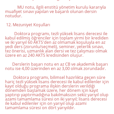
MU notu, ilgili enstitü yönetim kurulu kararıyla
muafiyet sınavı yapılan ve başarılı olunan dersin
notudur.
12. Mezuniyet Koşulları
Doktora programı, tezli yüksek lisans derecesi ile
kabul edilmiş öğrenciler için toplam yirmi bir krediden
ve iki yarıyıl 60 AKTS'den az olmamak koşuluyla en az
yedi ders (zorunlu/seçmeli), seminer, yeterlik sınavı,
tez önerisi, uzmanlık alan dersi ve tez çalışması olmak
üzere en az 240 AKTS kredisinden oluşur.
Derslerin başarı notu en az CB ve akademik başarı
notu ise 4,00 üzerinden en az 3,00 olmak zorundadır.
Doktora programı, bilimsel hazırlıkta geçen süre
hariç tezli yüksek lisans derecesi ile kabul edilenler için
kayıt olduğu programa ilişkin derslerin verildiği
dönemden başlamak üzere, her dönem için kayıt
yaptırıp yaptırmadığına bakılmaksızın sekiz yarıyıl olup
azami tamamlama süresi on iki yarıyıl; lisans derecesi
ile kabul edilenler için on yarıyıl olup azami
tamamlama süresi on dört yarıyıldır.