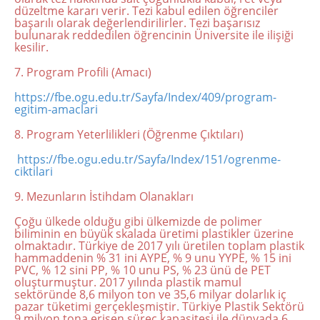
düzeltme kararı verir. Tezi kabul edilen öğrenciler
başarılı olarak değerlendirilirler. Tezi başarısız
bulunarak reddedilen öğrencinin Üniversite ile ilişiği
kesilir.
7. Program Profili (Amacı)
https://fbe.ogu.edu.tr/Sayfa/Index/409/program-
egitim-amaclari
8. Program Yeterlilikleri (Öğrenme Çıktıları)
https://fbe.ogu.edu.tr/Sayfa/Index/151/ogrenme-
ciktilari
9. Mezunların İstihdam Olanakları
Çoğu ülkede olduğu gibi ülkemizde de polimer
biliminin en büyük skalada üretimi plastikler üzerine
olmaktadır. Türkiye de 2017 yılı üretilen toplam plastik
hammaddenin % 31 ini AYPE, % 9 unu YYPE, % 15 ini
PVC, % 12 sini PP, % 10 unu PS, % 23 ünü de PET
oluşturmuştur. 2017 yılında plastik mamul
sektöründe 8,6 milyon ton ve 35,6 milyar dolarlık iç
pazar tüketimi gerçekleşmiştir. Türkiye Plastik Sektörü
9 milyon tona erişen süreç kapasitesi ile dünyada 6.,