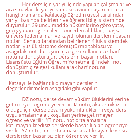
Her ders için yarıyıl içinde yapılan çalışmalar ve
ara sınavlar ile yarıyıl sonu sınavının başarı notuna
hangi oranlarda katılacağı öğretim üyesi tarafından
yarıyıl başında belirlenir ve öğrenci bilgi sisteminde
duyurulur. 39 uncu madde hükümlerine göre yatay
geçiş yapan öğrencilerin önceden aldıkları, başka
üniversiteden alınan ve kayıtlı olunan derslerin başarı
notları, Senato tarafından belirlenen 4'lük sistemdeki
notları yüzlük sisteme dönüştürme tablosu ve
aşağıdaki not dönüşüm çizelgesi kullanılarak harf
notuna dönüştürülür. Derslerin başarı notları,
Lisansüstü Eğitim Öğretim Yönetmeliği’ ndeki not
dönüşüm çizelgesi kullanılarak harf notuna
dönüştürülür.
Katsayı ile bağlantılı olmayan derslerin
değerlendirmeleri aşağıdaki gibi yapılır:
DZ notu, derse devam yükümlülüklerini yerine
getirmeyen öğrenciye verilir. İZ notu, akademik izinli
olduğu için derse devam yükümlülüklerini veya ders
uygulamalarına ait koşulları yerine getirmeyen
öğrenciye verilir. YT notu, not ortalamasına
katılmayan kredisiz derslerde başarılı olan öğrenciye
verilir. YZ notu, not ortalamasına katılmayan kredisiz
derslerden başarısız olan öğrenciye verilir.