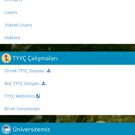
Lisans
Yüksek Lisans
Doktora
TYYÇ Çalışmaları
Örnek TYYÇ Dosyası
Boş TYYÇ Dosyası
TYYÇ Websitesi
Birim Sorumluları
Üniversitemiz