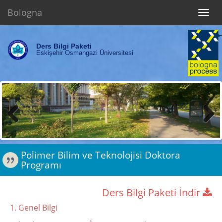
Bologna
Toggl
navig
Ders Bilgi Paketi
Eskişehir Osmangazi Üniversitesi
Previous
Next
Polimer Bilim ve Teknolojisi Doktora
Programı
Ders Bilgi Paketi İndir
1. Genel Bilgi