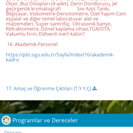
Ölçer, Buz Dolapları (4 adet), Derin Dondurucu, Jel
geçirgenlik kromatografi Sıvı Azot Tankı,
Bilgisayar, Viskometre-Densitometre, Özel Yapım Cam
eşyalar ve diğer temel laboratuvar alet ve
malzemeleri, Super santrifüj, Ultrasonik banyo,
Refraktometre, Dönel kaplama cihazı,TGA/DTA,
Vakumlu Fırın, Eldivenli inert kabin?.
16. Akademik Personel
https://pbt.ogu.edu.tr/Sayfa/Index/16/akademik-
kadro
17. Amaç ve Öğrenme Çıktıları (T.Y.Y.Ç)
;
Programlar ve Dereceler
Önlisans