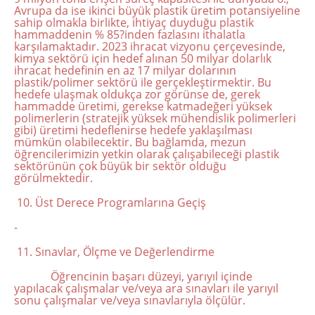
Avrupa da ise ikinci büyük plastik üretim potansiyeline
sahip olmakla birlikte, ihtiyaç duyduğu plastik
hammaddenin % 85?inden fazlasını ithalatla
karşılamaktadır. 2023 ihracat vizyonu çerçevesinde,
kimya sektörü için hedef alınan 50 milyar dolarlık
ihracat hedefinin en az 17 milyar dolarının
plastik/polimer sektörü ile gerçekleştirmektir. Bu
hedefe ulaşmak oldukça zor görünse de, gerek
hammadde üretimi, gerekse katmadeğeri yüksek
polimerlerin (stratejik yüksek mühendislik polimerleri
gibi) üretimi hedeflenirse hedefe yaklaşılması
mümkün olabilecektir. Bu bağlamda, mezun
öğrencilerimizin yetkin olarak çalışabileceği plastik
sektörünün çok büyük bir sektör olduğu
görülmektedir.
10. Üst Derece Programlarına Geçiş
-
11. Sınavlar, Ölçme ve Değerlendirme
Öğrencinin başarı düzeyi, yarıyıl içinde
yapılacak çalışmalar ve/veya ara sınavları ile yarıyıl
sonu çalışmalar ve/veya sınavlarıyla ölçülür.