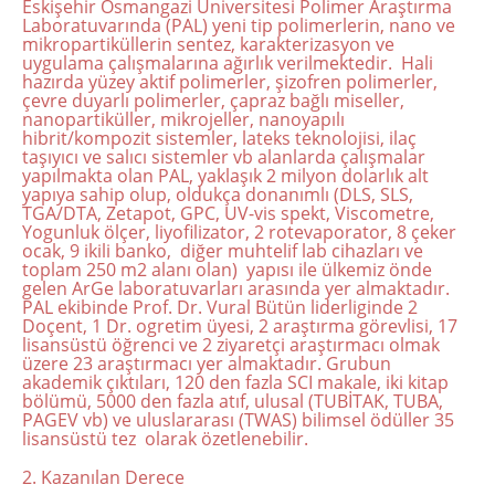
Eskişehir Osmangazi Üniversitesi Polimer Araştırma
Laboratuvarında (PAL) yeni tip polimerlerin, nano ve
mikropartiküllerin sentez, karakterizasyon ve
uygulama çalışmalarına ağırlık verilmektedir. Hali
hazırda yüzey aktif polimerler, şizofren polimerler,
çevre duyarlı polimerler, çapraz bağlı miseller,
nanopartiküller, mikrojeller, nanoyapılı
hibrit/kompozit sistemler, lateks teknolojisi, ilaç
taşıyıcı ve salıcı sistemler vb alanlarda çalışmalar
yapılmakta olan PAL, yaklaşık 2 milyon dolarlık alt
yapıya sahip olup, oldukça donanımlı (DLS, SLS,
TGA/DTA, Zetapot, GPC, UV-vis spekt, Viscometre,
Yogunluk ölçer, liyofilizator, 2 rotevaporator, 8 çeker
ocak, 9 ikili banko, diğer muhtelif lab cihazları ve
toplam 250 m2 alanı olan) yapısı ile ülkemiz önde
gelen ArGe laboratuvarları arasında yer almaktadır.
PAL ekibinde Prof. Dr. Vural Bütün liderliginde 2
Doçent, 1 Dr. ogretim üyesi, 2 araştırma görevlisi, 17
lisansüstü öğrenci ve 2 ziyaretçi araştırmacı olmak
üzere 23 araştırmacı yer almaktadır. Grubun
akademik çıktıları, 120 den fazla SCI makale, iki kitap
bölümü, 5000 den fazla atıf, ulusal (TUBİTAK, TUBA,
PAGEV vb) ve uluslararası (TWAS) bilimsel ödüller 35
lisansüstü tez olarak özetlenebilir.
2. Kazanılan Derece