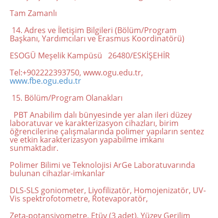
Tam Zamanlı
14. Adres ve İletişim Bilgileri (Bölüm/Program
Başkanı, Yardımcıları ve Erasmus Koordinatörü)
ESOGÜ Meşelik Kampüsü 26480/ESKİŞEHİR
Tel:+902222393750, www.ogu.edu.tr,
www.fbe.ogu.edu.tr
15. Bölüm/Program Olanakları
PBT Anabilim dalı bünyesinde yer alan ileri düzey
laboratuvar ve karakterizasyon cihazları, birim
öğrencilerine çalışmalarında polimer yapıların sentez
ve etkin karakterizasyon yapabilme imkanı
sunmaktadır.
Polimer Bilimi ve Teknolojisi ArGe Laboratuvarında
bulunan cihazlar-imkanlar
DLS-SLS goniometer, Liyofilizatör, Homojenizatör, UV-
Vis spektrofotometre, Rotevaporatör,
Zeta-potansiyometre, Etüv (3 adet), Yüzey Gerilim