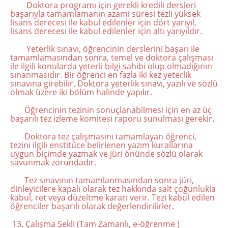
Doktora programı için gerekli kredili dersleri
başarıyla tamamlamanın azami süresi tezli yüksek
lisans derecesi ile kabul edilenler için dört yarıyıl,
lisans derecesi ile kabul edilenler için altı yarıyıldır.
Yeterlik sınavı, öğrencinin derslerini başarı ile
tamamlamasından sonra, temel ve doktora çalışması
ile ilgili konularda yeterli bilgi sahibi olup olmadığının
sınanmasıdır. Bir öğrenci en fazla iki kez yeterlik
sınavına girebilir. Doktora yeterlik sınavı, yazılı ve sözlü
olmak üzere iki bölüm halinde yapılır.
Öğrencinin tezinin sonuçlanabilmesi için en az üç
başarılı tez izleme komitesi raporu sunulması gerekir.
Doktora tez çalışmasını tamamlayan öğrenci,
tezini ilgili enstitüce belirlenen yazım kurallarına
uygun biçimde yazmak ve jüri önünde sözlü olarak
savunmak zorundadır.
Tez sınavının tamamlanmasından sonra jüri,
dinleyicilere kapalı olarak tez hakkında salt çoğunlukla
kabul, ret veya düzeltme kararı verir. Tezi kabul edilen
öğrenciler başarılı olarak değerlendirilirler.
13. Çalışma Şekli (Tam Zamanlı, e-öğrenme )