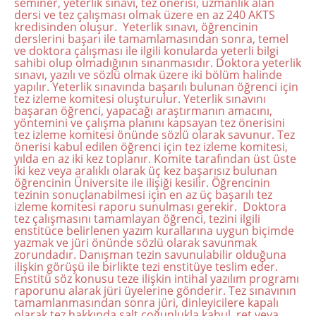
seminer, yeterlik sınavı, tez önerisi, uzmanlık alan
dersi ve tez çalışması olmak üzere en az 240 AKTS
kredisinden oluşur. Yeterlik sınavı, öğrencinin
derslerini başarı ile tamamlamasından sonra, temel
ve doktora çalışması ile ilgili konularda yeterli bilgi
sahibi olup olmadığının sınanmasıdır. Doktora yeterlik
sınavı, yazılı ve sözlü olmak üzere iki bölüm halinde
yapılır. Yeterlik sınavında başarılı bulunan öğrenci için
tez izleme komitesi oluşturulur. Yeterlik sınavını
başaran öğrenci, yapacağı araştırmanın amacını,
yöntemini ve çalışma planını kapsayan tez önerisini
tez izleme komitesi önünde sözlü olarak savunur. Tez
önerisi kabul edilen öğrenci için tez izleme komitesi,
yılda en az iki kez toplanır. Komite tarafından üst üste
iki kez veya aralıklı olarak üç kez başarısız bulunan
öğrencinin Üniversite ile ilişiği kesilir. Öğrencinin
tezinin sonuçlanabilmesi için en az üç başarılı tez
izleme komitesi raporu sunulması gerekir. Doktora
tez çalışmasını tamamlayan öğrenci, tezini ilgili
enstitüce belirlenen yazım kurallarına uygun biçimde
yazmak ve jüri önünde sözlü olarak savunmak
zorundadır. Danışman tezin savunulabilir olduğuna
ilişkin görüşü ile birlikte tezi enstitüye teslim eder.
Enstitü söz konusu teze ilişkin intihal yazılım programı
raporunu alarak jüri üyelerine gönderir. Tez sınavının
tamamlanmasından sonra jüri, dinleyicilere kapalı
olarak tez hakkında salt çoğunlukla kabul, ret veya